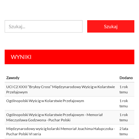
WYNIKI
Zawody
Dodano
UCI C2 XXXI “Bryksy Cross” Międzynarodowy Wyścig w Kolarstwie
1 rok
Przełajowym
temu
Ogólnopolski Wyścig w Kolarstwie Przełajowym
1 rok
temu
Ogólnopolski Wyścig w Kolarstwie Przełajowym - Memoriał
1 rok
Mieczysława Godzwona - Puchar Polski
temu
Międzynarodowy wyścig kolarski Memoriał Joachima Halupczoka -
2 lata
Puchar Polski VI seria
temu