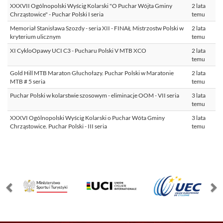
XXXVII Ogólnopolski Wyścig Kolarski "O Puchar Wójta Gminy
2 lata
Chrząstowice" - Puchar Polski I seria
temu
Memoriał Stanisława Szozdy - seria XII - FINAŁ Mistrzostw Polski w
2 lata
kryterium ulicznym
temu
XI CykloOpawy UCI C3 - Pucharu Polski V MTB XCO
2 lata
temu
Gold Hill MTB Maraton Głuchołazy. Puchar Polski w Maratonie
2 lata
MTB # 5 seria
temu
Puchar Polski w kolarstwie szosowym - eliminacje OOM - VII seria
3 lata
temu
XXXVI Ogólnopolski Wyścig Kolarski o Puchar Wóta Gminy
3 lata
Chrząstowice. Puchar Polski - III seria
temu