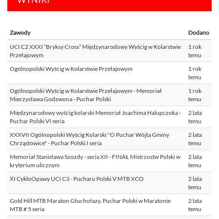
Zawody
Dodano
UCI C2 XXXI “Bryksy Cross” Międzynarodowy Wyścig w Kolarstwie
1 rok
Przełajowym
temu
Ogólnopolski Wyścig w Kolarstwie Przełajowym
1 rok
temu
Ogólnopolski Wyścig w Kolarstwie Przełajowym - Memoriał
1 rok
Mieczysława Godzwona - Puchar Polski
temu
Międzynarodowy wyścig kolarski Memoriał Joachima Halupczoka -
2 lata
Puchar Polski VI seria
temu
XXXVII Ogólnopolski Wyścig Kolarski "O Puchar Wójta Gminy
2 lata
Chrząstowice" - Puchar Polski I seria
temu
Memoriał Stanisława Szozdy - seria XII - FINAŁ Mistrzostw Polski w
2 lata
kryterium ulicznym
temu
XI CykloOpawy UCI C3 - Pucharu Polski V MTB XCO
2 lata
temu
Gold Hill MTB Maraton Głuchołazy. Puchar Polski w Maratonie
2 lata
MTB # 5 seria
temu