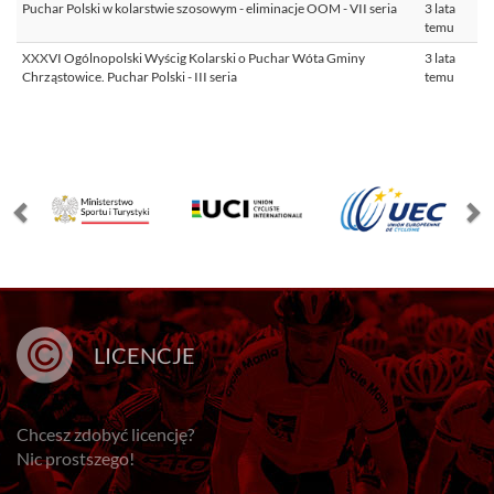
Puchar Polski w kolarstwie szosowym - eliminacje OOM - VII seria
3 lata
temu
XXXVI Ogólnopolski Wyścig Kolarski o Puchar Wóta Gminy
3 lata
Chrząstowice. Puchar Polski - III seria
temu
LICENCJE
Chcesz zdobyć licencję?
Nic prostszego!